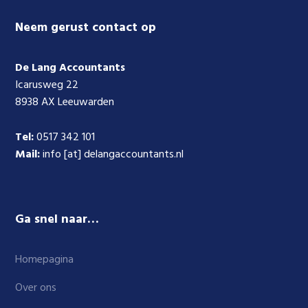
Footer
Neem gerust contact op
De Lang Accountants
Icarusweg 22
8938 AX Leeuwarden
Tel:
0517 342 101
Mail:
info [at] delangaccountants.nl
Ga snel naar…
Homepagina
Over ons