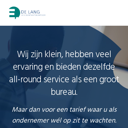
Skip
Skip
Skip
to
to
to
MENU
primary
main
footer
navigation
content
Main
Content
Wij zijn klein, hebben veel
ervaring en bieden dezelfde
all-round service als een groot
bureau.
Maar dan voor een tarief waar u als
ondernemer wél op zit te wachten.