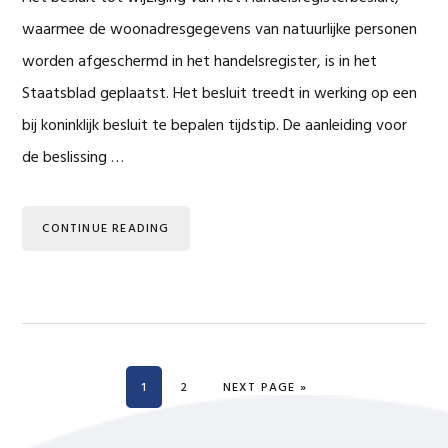
waarmee de woonadresgegevens van natuurlijke personen
worden afgeschermd in het handelsregister, is in het
Staatsblad geplaatst. Het besluit treedt in werking op een
bij koninklijk besluit te bepalen tijdstip. De aanleiding voor
de beslissing …
CONTINUE READING
PAGE
PAGE
GO TO
1
2
NEXT PAGE »