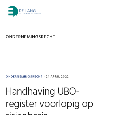
Skip
Skip
Skip
Skip
to
to
to
to
MENU
primary
main
primary
footer
navigation
content
sidebar
ONDERNEMINGSRECHT
ONDERNEMINGSRECHT
·
21 APRIL 2022
Handhaving UBO-
register voorlopig op