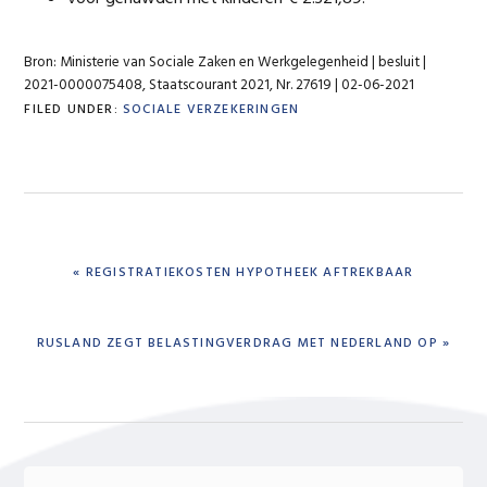
Bron: Ministerie van Sociale Zaken en Werkgelegenheid | besluit |
2021-0000075408, Staatscourant 2021, Nr. 27619 | 02-06-2021
FILED UNDER:
SOCIALE VERZEKERINGEN
PREVIOUS
« REGISTRATIEKOSTEN HYPOTHEEK AFTREKBAAR
POST:
NEXT
RUSLAND ZEGT BELASTINGVERDRAG MET NEDERLAND OP »
POST: