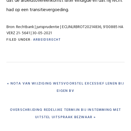
dat de arbeidsovereenkomst later eindigde en dat hij recht
had op een transitievergoeding.
Bron: Rechtbank | jurisprudentie | ECLINLRBROT20214836, 9130885 HA
VERZ 21- 5641 | 30-05-2021
FILED UNDER:
ARBEIDSRECHT
PREVIOUS
« NOTA VAN WIJZIGING WETSVOORSTEL EXCESSIEF LENEN BIJ
POST:
EIGEN BV
NEXT
OVERSCHRIJDING REDELIJKE TERMIJN BIJ INSTEMMING MET
POST:
UITSTEL UITSPRAAK BEZWAAR »