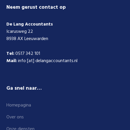
Footer
Neem gerust contact op
De Lang Accountants
Icarusweg 22
8938 AX Leeuwarden
Tel:
0517 342 101
Mail:
info [at] delangaccountants.nl
Ga snel naar…
Homepagina
Over ons
Onze diensten