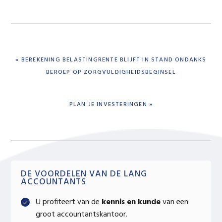
PREVIOUS
« BEREKENING BELASTINGRENTE BLIJFT IN STAND ONDANKS
POST:
BEROEP OP ZORGVULDIGHEIDSBEGINSEL
NEXT
PLAN JE INVESTERINGEN »
POST:
Primary
DE VOORDELEN VAN DE LANG
ACCOUNTANTS
Sidebar
U profiteert van de
kennis en kunde
van een
groot accountantskantoor.