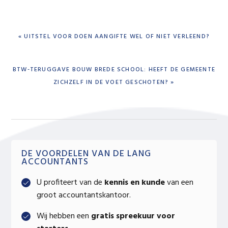
PREVIOUS
« UITSTEL VOOR DOEN AANGIFTE WEL OF NIET VERLEEND?
POST:
NEXT
BTW-TERUGGAVE BOUW BREDE SCHOOL: HEEFT DE GEMEENTE
POST:
ZICHZELF IN DE VOET GESCHOTEN? »
Primary
DE VOORDELEN VAN DE LANG
ACCOUNTANTS
Sidebar
U profiteert van de
kennis en kunde
van een
groot accountantskantoor.
Wij hebben een
gratis spreekuur voor