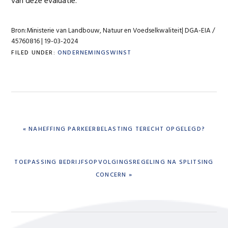
van deze evaluatie.
Bron:Ministerie van Landbouw, Natuur en Voedselkwaliteit| DGA-EIA /
45760816 | 19-03-2024
FILED UNDER:
ONDERNEMINGSWINST
PREVIOUS
« NAHEFFING PARKEERBELASTING TERECHT OPGELEGD?
POST:
NEXT
TOEPASSING BEDRIJFSOPVOLGINGSREGELING NA SPLITSING
POST:
CONCERN »