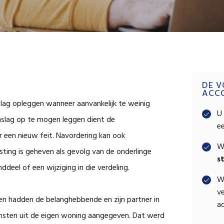
Pri
DE V
ACC
lag opleggen wanneer aanvankelijk te weinig
Sid
U 
nslag op te mogen leggen dient de
e
r een nieuw feit. Navordering kan ook
W
asting is geheven als gevolg van de onderlinge
s
deel of een wijziging in die verdeling.
W
ve
n hadden de belanghebbende en zijn partner in
ad
msten uit de eigen woning aangegeven. Dat werd