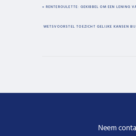
PREVIOUS
« RENTEROULETTE: GEKIBBEL OM EEN LENING V
POST:
NEXT
WETSVOORSTEL TOEZICHT GELIJKE KANSEN BIJ
POST:
Neem conta