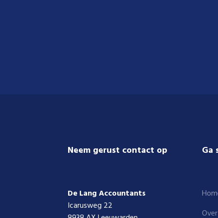
Footer
Neem gerust contact op
Ga 
De Lang Accountants
Hom
Icarusweg 22
Over