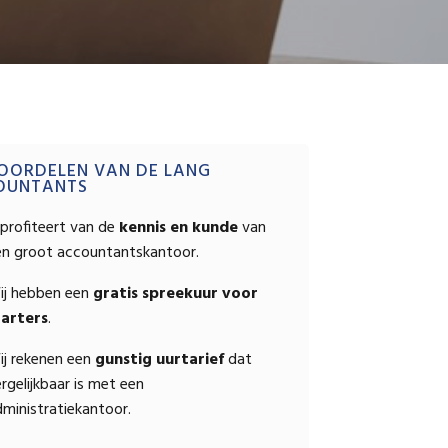
OPSTELLEN
mary
OORDELEN VAN DE LANG
OUNTANTS
ebar
profiteert van de
kennis en kunde
van
en groot accountantskantoor.
ij hebben een
gratis spreekuur voor
tarters
.
ij rekenen een
gunstig uurtarief
dat
rgelijkbaar is met een
ministratiekantoor.