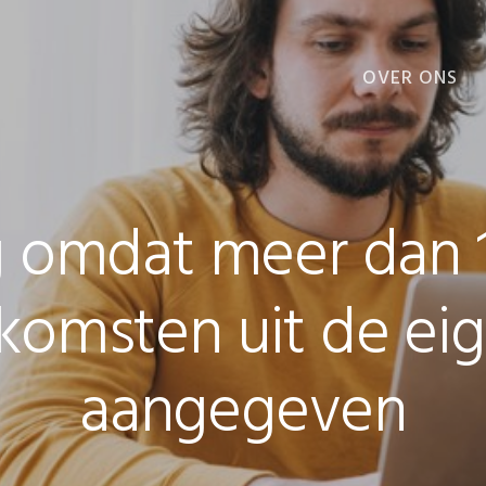
OVER ONS
VOORDELEN
g omdat meer dan 
komsten uit de ei
aangegeven