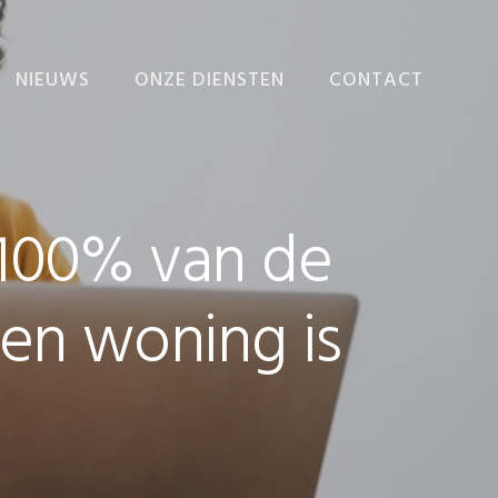
NIEUWS
ONZE DIENSTEN
CONTACT
NIEUWS
ADMINISTRATIE
VERZORGEN
EINDEJAARSNIEUWSBRIEF
ADMINISTRATIEVE
100% van de
ORGANISATIE EN
INTERNE BEHEERSING
BEDRIJFSECONOMISCH
gen woning is
ADVIES
FISCALE AANGIFTEN
EN ADVIEZEN
FISCAAL-FINANCIËLE
PLANNING
RAPPORTEN