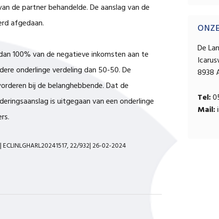
 van de partner behandelde. De aanslag van de
erd afgedaan.
ONZ
De La
 dan 100% van de negatieve inkomsten aan te
Icaru
dere onderlinge verdeling dan 50-50. De
8938 
orderen bij de belanghebbende. Dat de
Tel:
05
deringsaanslag is uitgegaan van een onderlinge
Mail:
i
rs.
e| ECLINLGHARL20241517, 22/932| 26-02-2024