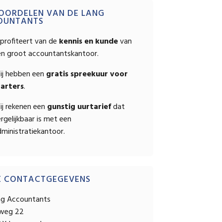
OPSTELLEN
mary
OORDELEN VAN DE LANG
OUNTANTS
ebar
profiteert van de
kennis en kunde
van
en groot accountantskantoor.
ij hebben een
gratis spreekuur voor
tarters
.
ij rekenen een
gunstig uurtarief
dat
rgelijkbaar is met een
ministratiekantoor.
E CONTACTGEGEVENS
ng Accountants
sweg 22