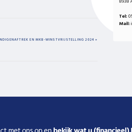
8938 
Tel:
05
Mail:
i
NDIGENAFTREK EN MKB-WINSTVRIJSTELLING 2024 »
ct met ons op en
bekijk wat u (financieel)