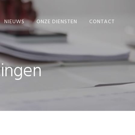
NIEUWS
ONZE DIENSTEN
CONTACT
NIEUWS
ADMINISTRATIE
VERZORGEN
EINDEJAARSNIEUWSBRIEF
ADMINISTRATIEVE
tingen
ORGANISATIE EN
INTERNE BEHEERSING
BEDRIJFSECONOMISCH
ADVIES
FISCALE AANGIFTEN
EN ADVIEZEN
FISCAAL-FINANCIËLE
PLANNING
RAPPORTEN