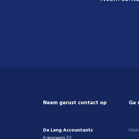
Footer
Neem gerust contact op
Ga 
De Lang Accountants
Hom
Icarusweg 22