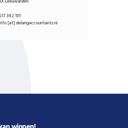
AX Leeuwarden
17 342 101
nfo [at] delangaccountants.nl
 kan winnen!