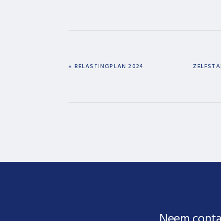
PREVIOUS
NEXT
« BELASTINGPLAN 2024
ZELFSTA
POST:
POST:
Neem conta