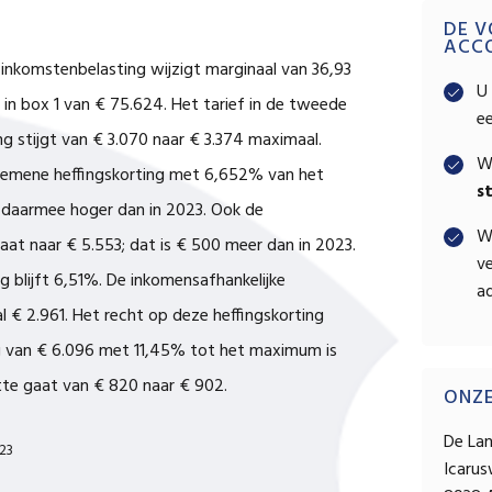
Pri
DE V
ACC
e inkomstenbelasting wijzigt marginaal van 36,93
Sid
U 
 in box 1 van € 75.624. Het tarief in de tweede
e
ng stijgt van € 3.070 naar € 3.374 maximaal.
W
gemene heffingskorting met 6,652% van het
s
daarmee hoger dan in 2023. Ook de
W
t naar € 5.553; dat is € 500 meer dan in 2023.
ve
 blijft 6,51%. De inkomensafhankelijke
ad
 € 2.961. Het recht op deze heffingskorting
 van € 6.096 met 11,45% tot het maximum is
tte gaat van € 820 naar € 902.
ONZ
De La
023
Icaru