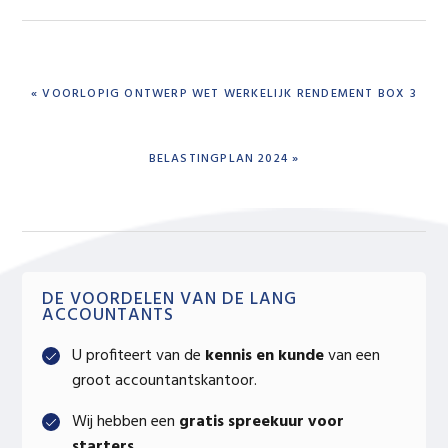
PREVIOUS
« VOORLOPIG ONTWERP WET WERKELIJK RENDEMENT BOX 3
POST:
NEXT
BELASTINGPLAN 2024 »
POST:
Primary
DE VOORDELEN VAN DE LANG
ACCOUNTANTS
Sidebar
U profiteert van de
kennis en kunde
van een
groot accountantskantoor.
Wij hebben een
gratis spreekuur voor
starters
.