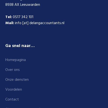
8938 AX Leeuwarden
Tel:
0517 342 101
Mail:
info [at] delangaccountants.nl
Ga snel naar…
Homepagina
Over ons
Onze diensten
Voordelen
Contact