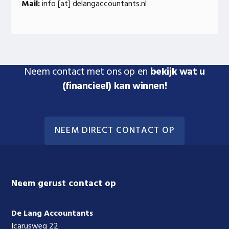
Mail:
info [at] delangaccountants.nl
Neem contact met ons op en
bekijk wat u
(financieel) kan winnen!
NEEM DIRECT CONTACT OP
Footer
Neem gerust contact op
De Lang Accountants
Icarusweg 22