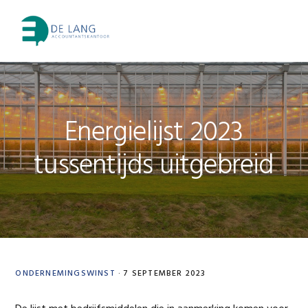
Skip
Skip
Skip
Skip
to
to
to
to
MENU
primary
main
primary
footer
navigation
content
sidebar
Energielijst 2023
tussentijds uitgebreid
ONDERNEMINGSWINST
·
7 SEPTEMBER 2023