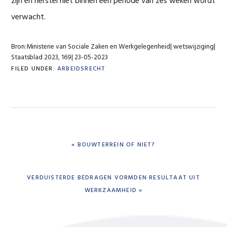
zijn en herstel niet binnen een periode van zes weken wordt
verwacht.
Bron:Ministerie van Sociale Zaken en Werkgelegenheid| wetswijziging|
Staatsblad 2023, 169| 23-05-2023
FILED UNDER:
ARBEIDSRECHT
PREVIOUS
« BOUWTERREIN OF NIET?
POST:
NEXT
VERDUISTERDE BEDRAGEN VORMDEN RESULTAAT UIT
POST:
WERKZAAMHEID »