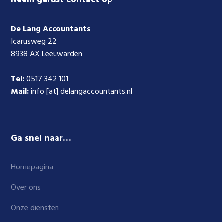
Footer
Neem gerust contact op
De Lang Accountants
Icarusweg 22
8938 AX Leeuwarden
Tel:
0517 342 101
Mail:
info [at] delangaccountants.nl
Ga snel naar…
Homepagina
Over ons
Onze diensten