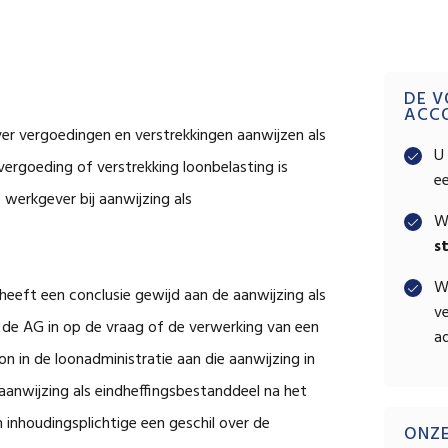
Pri
DE V
ACC
er vergoedingen en verstrekkingen aanwijzen als
Sid
U 
ergoeding of verstrekking loonbelasting is
e
 werkgever bij aanwijzing als
W
s
W
eeft een conclusie gewijd aan de aanwijzing als
ve
t de AG in op de vraag of de verwerking van een
ad
n in de loonadministratie aan die aanwijzing in
anwijzing als eindheffingsbestanddeel na het
n inhoudingsplichtige een geschil over de
ONZ