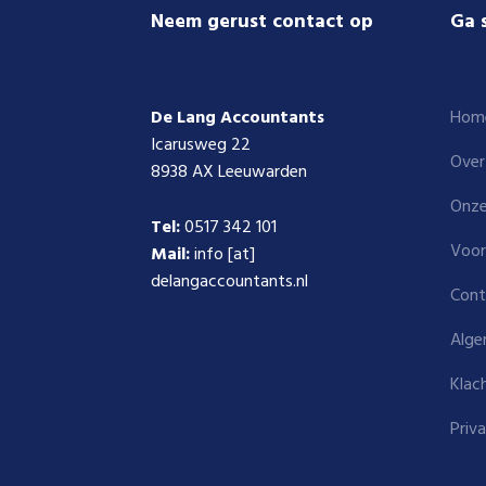
Footer
Neem gerust contact op
Ga 
De Lang Accountants
Hom
Icarusweg 22
Over
8938 AX Leeuwarden
Onze
Tel:
0517 342 101
Voor
Mail:
info [at]
delangaccountants.nl
Cont
Alge
Klac
Priv