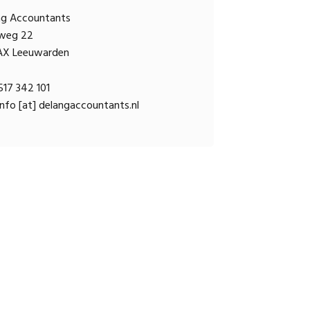
ng Accountants
sweg 22
AX Leeuwarden
17 342 101
nfo [at] delangaccountants.nl