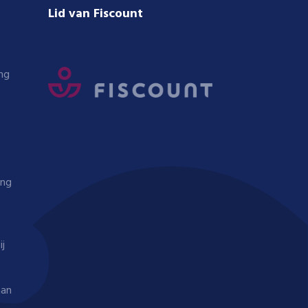
Lid van Fiscount
ng
ing
ij
aan