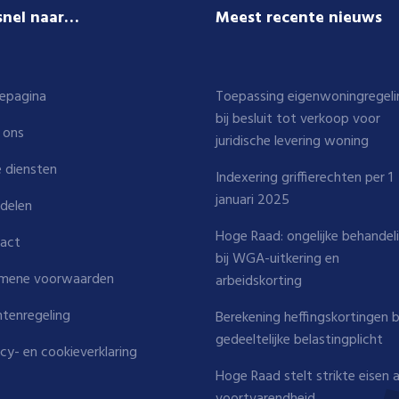
snel naar…
Meest recente nieuws
epagina
Toepassing eigenwoningregeli
bij besluit tot verkoop voor
 ons
juridische levering woning
 diensten
Indexering griffierechten per 1
januari 2025
delen
Hoge Raad: ongelijke behandel
act
bij WGA-uitkering en
mene voorwaarden
arbeidskorting
htenregeling
Berekening heffingskortingen b
gedeeltelijke belastingplicht
acy- en cookieverklaring
Hoge Raad stelt strikte eisen 