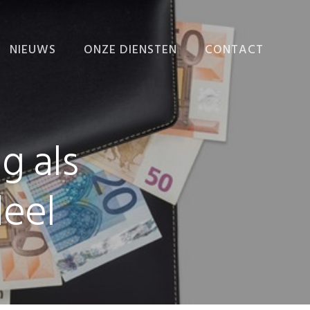
NIEUWS
ONZE DIENSTEN
CONTACT
NIEUWS
ADMINISTRATIE
VERZORGEN
EINDEJAARSNIEUWSBRIEF
ADMINISTRATIEVE
g als
ORGANISATIE EN
INTERNE BEHEERSING
BEDRIJFSECONOMISCH
deel
ADVIES
FISCALE AANGIFTEN
EN ADVIEZEN
FISCAAL-FINANCIËLE
PLANNING
RAPPORTEN