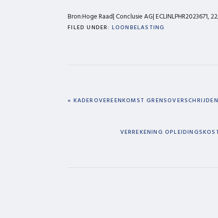
Bron:Hoge Raad| Conclusie AG| ECLINLPHR2023671, 22
FILED UNDER:
LOONBELASTING
PREVIOUS
« KADEROVEREENKOMST GRENSOVERSCHRIJDEN
POST:
NEXT
VERREKENING OPLEIDINGSKOST
POST: