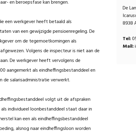
waar- en beroepsfase kan brengen.
De La
Icaru
ie een werkgever heeft betaald als
8938 
aten van een gewijzigde pensioenregeling. De
Tel:
05
erkgever om de tegemoetkomingen als
Mail:
i
afgewezen. Volgens de inspecteur is niet aan de
ldaan. De werkgever heeft vervolgens de
0 aangemerkt als eindheffingsbestanddeel en
n de salarisadministratie verwerkt.
ndheffingsbestanddeel volgt uit de afspraken
als individueel loonbestanddeel staat daar in
therstel kan een als eindheffingsbestanddeel
oeding, alsnog naar eindheffingsloon worden