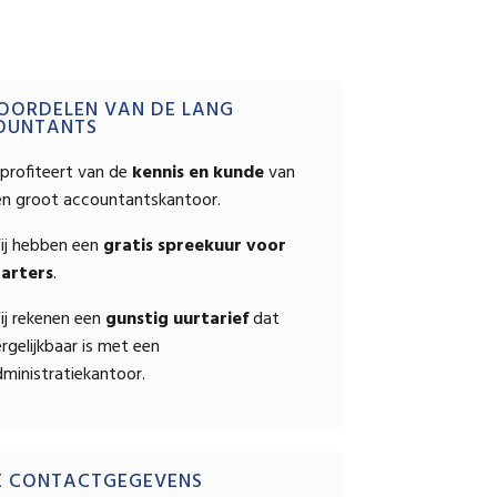
OPSTELLEN
mary
OORDELEN VAN DE LANG
OUNTANTS
ebar
profiteert van de
kennis en kunde
van
en groot accountantskantoor.
ij hebben een
gratis spreekuur voor
tarters
.
ij rekenen een
gunstig uurtarief
dat
rgelijkbaar is met een
ministratiekantoor.
E CONTACTGEGEVENS