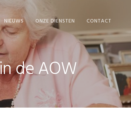
NIEUWS
ONZE DIENSTEN
CONTACT
NIEUWS
ADMINISTRATIE
VERZORGEN
EINDEJAARSNIEUWSBRIEF
ADMINISTRATIEVE
 in de AOW
ORGANISATIE EN
INTERNE BEHEERSING
BEDRIJFSECONOMISCH
ADVIES
FISCALE AANGIFTEN
EN ADVIEZEN
FISCAAL-FINANCIËLE
PLANNING
RAPPORTEN