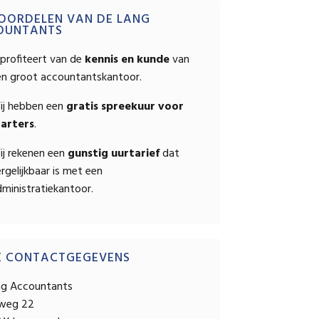
OPSTELLEN
mary
OORDELEN VAN DE LANG
OUNTANTS
ebar
profiteert van de
kennis en kunde
van
en groot accountantskantoor.
ij hebben een
gratis spreekuur voor
tarters
.
ij rekenen een
gunstig uurtarief
dat
rgelijkbaar is met een
ministratiekantoor.
E CONTACTGEGEVENS
ng Accountants
sweg 22