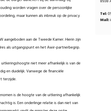
e de burger aanlevert bij de aanvraag. Bij
8938 
shouding worden vragen over de persoonlijke
Tel:
05
oordeling, maar kunnen als inbreuk op de privacy
Mail:
i
OW aangeboden aan de Tweede Kamer. Hierin zijn
adres als uitgangspunt en het Awir-partnerbegrip.
uitkeringshoogte niet meer afhankelijk is van de
dig en duidelijk. Vanwege de financiële
 terzijde.
nomen is de hoogte van de uitkering afhankelijk
htig is. Een onderlinge relatie is dan niet van