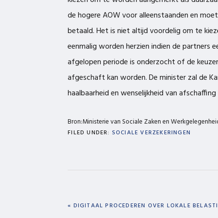
kiezen om te worden aangemerkt als duurzaam
de hogere AOW voor alleenstaanden en moet 
betaald. Het is niet altijd voordelig om te 
eenmalig worden herzien indien de partners e
afgelopen periode is onderzocht of de keuze
afgeschaft kan worden. De minister zal de K
haalbaarheid en wenselijkheid van afschaffing
Bron:Ministerie van Sociale Zaken en Werkgelegenhe
FILED UNDER:
SOCIALE VERZEKERINGEN
PREVIOUS
« DIGITAAL PROCEDEREN OVER LOKALE BELAST
POST: