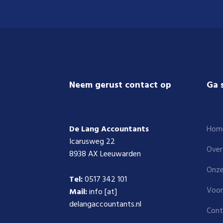
Footer
Neem gerust contact op
Ga 
De Lang Accountants
Hom
Icarusweg 22
Over
8938 AX Leeuwarden
Onze
Tel:
0517 342 101
Voor
Mail:
info [at]
delangaccountants.nl
Cont