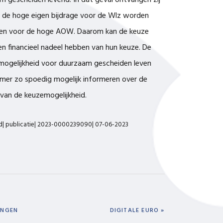
 gescheiden levend. In dat geval ontvangen zij
de hoge eigen bijdrage voor de Wlz worden
kiezen voor de hoge AOW. Daarom kan de keuze
en financieel nadeel hebben van hun keuze. De
mogelijkheid voor duurzaam gescheiden leven
amer zo spoedig mogelijk informeren over de
 van de keuzemogelijkheid.
id| publicatie| 2023-0000239090| 07-06-2023
NEXT
INGEN
DIGITALE EURO »
POST: