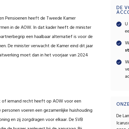
Pri
DE V
ACC
e en Pensioenen heeft de Tweede Kamer
Sid
U 
rmen in de AOW. In dat kader heeft de minister
e
rtnerbegrip een haalbaar alternatief is voor de
W
men. De minister verwacht de Kamer eind dit jaar
s
uitwerking moet dan in het voorjaar van 2024
W
ve
ad
lt of iemand recht heeft op AOW voor een
ONZ
personen voeren een gezamenlijke huishouding
De La
oning en zij zorgdragen voor elkaar. De SVB
Icaru