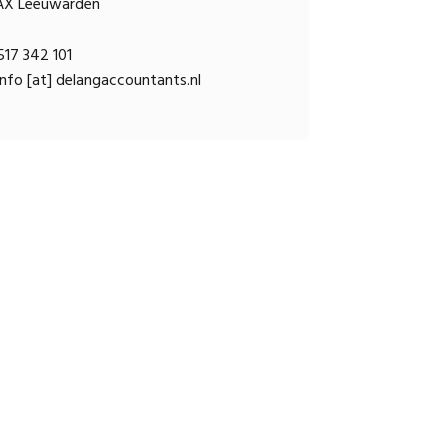
AX Leeuwarden
17 342 101
nfo [at] delangaccountants.nl