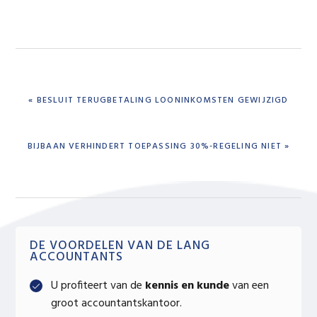
PREVIOUS
« BESLUIT TERUGBETALING LOONINKOMSTEN GEWIJZIGD
POST:
NEXT
BIJBAAN VERHINDERT TOEPASSING 30%-REGELING NIET »
POST:
Primary
DE VOORDELEN VAN DE LANG
ACCOUNTANTS
Sidebar
U profiteert van de
kennis en kunde
van een
groot accountantskantoor.