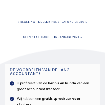
PREVIOUS
« REGELING TIJDELIJK PRIJSPLAFOND ENERGIE
POST:
NEXT
GEEN STAP-BUDGET IN JANUARI 2023 »
POST:
Primary
DE VOORDELEN VAN DE LANG
ACCOUNTANTS
Sidebar
U profiteert van de
kennis en kunde
van een
groot accountantskantoor.
Wij hebben een
gratis spreekuur voor
starters
.