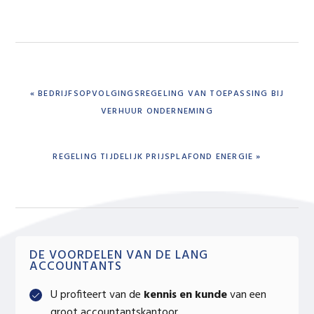
PREVIOUS
« BEDRIJFSOPVOLGINGSREGELING VAN TOEPASSING BIJ
POST:
VERHUUR ONDERNEMING
NEXT
REGELING TIJDELIJK PRIJSPLAFOND ENERGIE »
POST:
Primary
DE VOORDELEN VAN DE LANG
ACCOUNTANTS
Sidebar
U profiteert van de
kennis en kunde
van een
groot accountantskantoor.