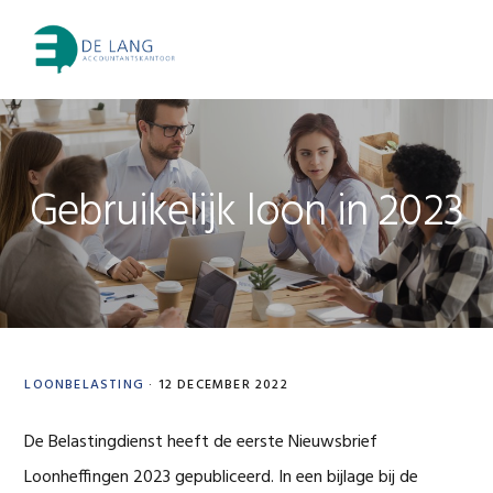
Skip
Skip
Skip
Skip
to
to
to
to
MENU
primary
main
primary
footer
navigation
content
sidebar
Gebruikelijk loon in 2023
LOONBELASTING
·
12 DECEMBER 2022
De Belastingdienst heeft de eerste Nieuwsbrief
Loonheffingen 2023 gepubliceerd. In een bijlage bij de