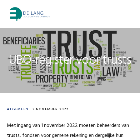
Skip
Skip
Skip
Skip
to
to
to
to
MENU
primary
main
primary
footer
navigation
content
sidebar
UBO-register voor trusts
ALGEMEEN
·
3 NOVEMBER 2022
Met ingang van 1 november 2022 moeten beheerders van
trusts, fondsen voor gemene rekening en dergelijke hun