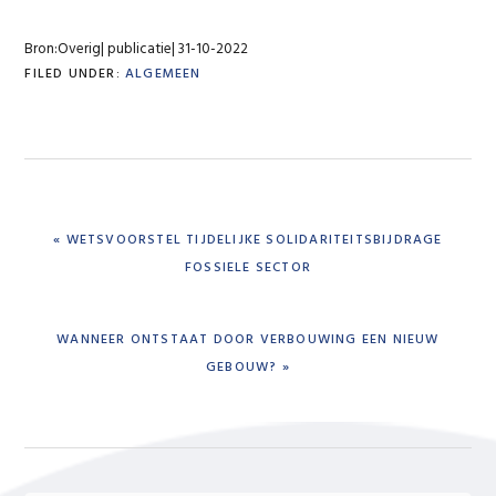
Bron:Overig| publicatie| 31-10-2022
FILED UNDER:
ALGEMEEN
PREVIOUS
« WETSVOORSTEL TIJDELIJKE SOLIDARITEITSBIJDRAGE
POST:
FOSSIELE SECTOR
NEXT
WANNEER ONTSTAAT DOOR VERBOUWING EEN NIEUW
POST:
GEBOUW? »