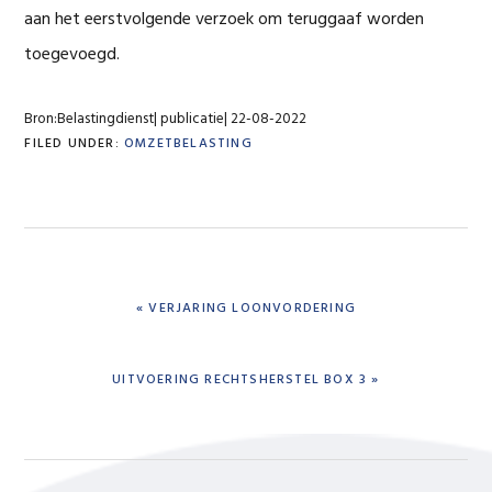
aan het eerstvolgende verzoek om teruggaaf worden
toegevoegd.
Bron:Belastingdienst| publicatie| 22-08-2022
FILED UNDER:
OMZETBELASTING
PREVIOUS
« VERJARING LOONVORDERING
POST:
NEXT
UITVOERING RECHTSHERSTEL BOX 3 »
POST: