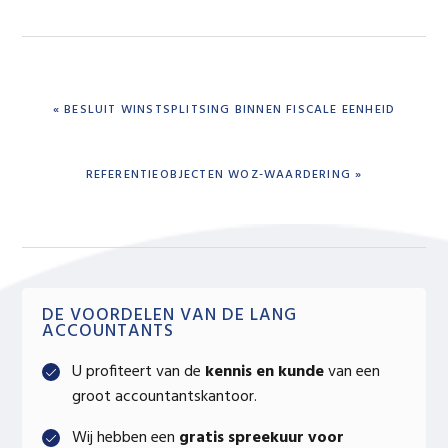
PREVIOUS
« BESLUIT WINSTSPLITSING BINNEN FISCALE EENHEID
POST:
NEXT
REFERENTIEOBJECTEN WOZ-WAARDERING »
POST:
Primary
DE VOORDELEN VAN DE LANG
ACCOUNTANTS
Sidebar
U profiteert van de
kennis en kunde
van een
groot accountantskantoor.
Wij hebben een
gratis spreekuur voor