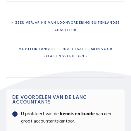
PREVIOUS
« GEEN VERJARING VAN LOONVORDERING BUITENLANDSE
POST:
CHAUFFEUR
NEXT
MOGELIJK LANGERE TERUGBETAALTERMIJN VOOR
POST:
BELASTINGSCHULDEN »
Primary
DE VOORDELEN VAN DE LANG
ACCOUNTANTS
Sidebar
U profiteert van de
kennis en kunde
van een
groot accountantskantoor.