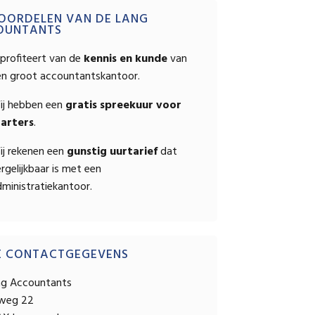
OPSTELLEN
mary
OORDELEN VAN DE LANG
OUNTANTS
ebar
profiteert van de
kennis en kunde
van
en groot accountantskantoor.
ij hebben een
gratis spreekuur voor
tarters
.
ij rekenen een
gunstig uurtarief
dat
rgelijkbaar is met een
ministratiekantoor.
E CONTACTGEGEVENS
ng Accountants
sweg 22