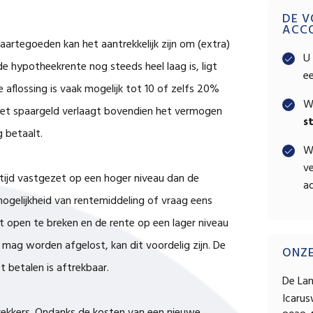
Pri
1
DE V
ACC
aartegoeden kan het aantrekkelijk zijn om (extra)
Sid
U 
e hypotheekrente nog steeds heel laag is, ligt
e
 aflossing is vaak mogelijk tot 10 of zelfs 20%
W
met spaargeld verlaagt bovendien het vermogen
s
g betaalt.
W
ve
 tijd vastgezet op een hoger niveau dan de
ad
mogelijkheid van rentemiddeling of vraag eens
 open te breken en de rente op een lager niveau
a mag worden afgelost, kan dit voordelig zijn. De
ONZ
t betalen is aftrekbaar.
De La
Icaru