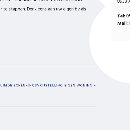
trekkers. Ondanks de kosten van een nieuwe
8938 
er te stappen. Denk eens aan uw eigen bv als
Tel:
05
Mail:
i
T
UIMDE SCHENKINGSVRIJSTELLING EIGEN WONING »
: