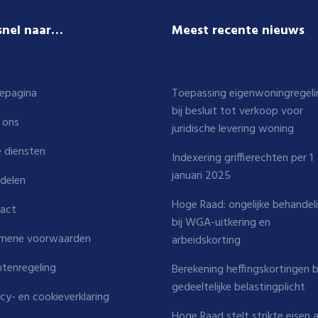
snel naar…
Meest recente nieuws
epagina
Toepassing eigenwoningregeli
bij besluit tot verkoop voor
 ons
juridische levering woning
 diensten
Indexering griffierechten per 1
januari 2025
delen
Hoge Raad: ongelijke behandel
act
bij WGA-uitkering en
mene voorwaarden
arbeidskorting
htenregeling
Berekening heffingskortingen b
gedeeltelijke belastingplicht
acy- en cookieverklaring
Hoge Raad stelt strikte eisen 