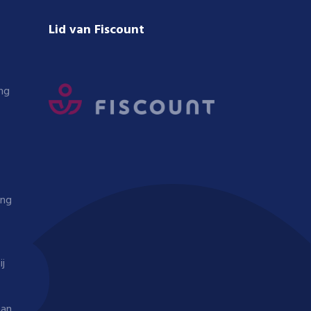
Lid van Fiscount
ng
ing
ij
aan