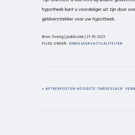
Tip!
Oriënteer u ook eens bij andere geldvers
hypotheek kunt u voordeliger uit zijn door ov
geldverstrekker voor uw hypotheek.
Bron: Overig | publicatie | 21-10-2021
FILED UNDER:
EINDEJAARSACTUALITEITEN
PREVIOUS
NEX
« AFTREKPOSTEN HOOGSTE TARIEFSCHIJF
VERR
POST:
POST