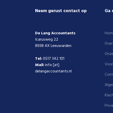
Footer
Neem gerust contact op
Ga 
De Lang Accountants
Hom
Icarusweg 22
Over
8938 AX Leeuwarden
Onze
Tel:
0517 342 101
Voor
Mail:
info [at]
delangaccountants.nl
Cont
Alge
Klac
Priv