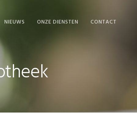
NIEUWS
ONZE DIENSTEN
CONTACT
NIEUWS
ADMINISTRATIE
VERZORGEN
EINDEJAARSNIEUWSBRIEF
ADMINISTRATIEVE
potheek
ORGANISATIE EN
INTERNE BEHEERSING
BEDRIJFSECONOMISCH
ADVIES
FISCALE AANGIFTEN
EN ADVIEZEN
FISCAAL-FINANCIËLE
PLANNING
RAPPORTEN