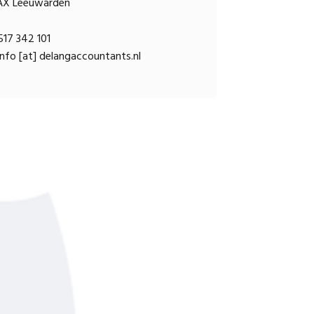
AX Leeuwarden
17 342 101
nfo [at] delangaccountants.nl