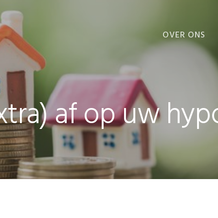
OVER ONS
VOORDELEN
xtra) af op uw hy