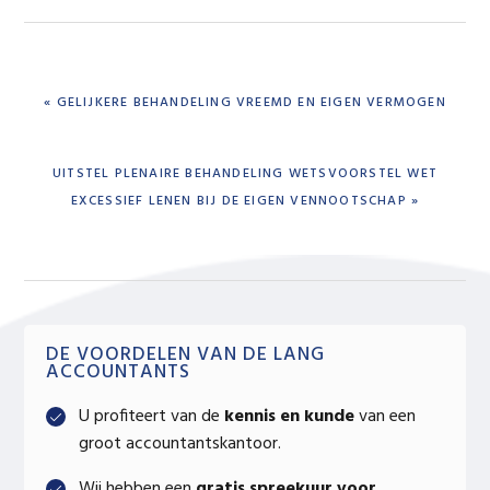
PREVIOUS
« GELIJKERE BEHANDELING VREEMD EN EIGEN VERMOGEN
POST:
NEXT
UITSTEL PLENAIRE BEHANDELING WETSVOORSTEL WET
POST:
EXCESSIEF LENEN BIJ DE EIGEN VENNOOTSCHAP »
Primary
DE VOORDELEN VAN DE LANG
ACCOUNTANTS
Sidebar
U profiteert van de
kennis en kunde
van een
groot accountantskantoor.
Wij hebben een
gratis spreekuur voor