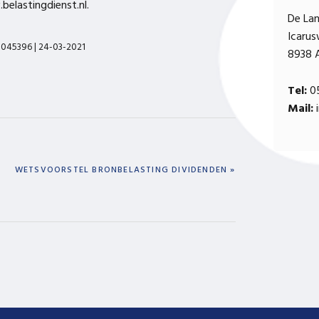
elastingdienst.nl.
De La
Icaru
00045396 | 24-03-2021
8938 
Tel:
05
Mail:
i
NEXT
WETSVOORSTEL BRONBELASTING DIVIDENDEN »
POST: