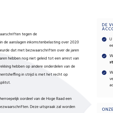
Pri
DE V
ACC
aarschriften tegen de
Sid
U 
in de aanslagen inkomstenbelasting over 2020
e
eurde dat met bezwaarschriften over de jaren
W
aren hebben nog niet geleid tot een arrest van
s
rekking hebben op andere onderdelen van de
W
tsheffing in strijd is met het recht op
ve
litst.
ad
herroepelijk oordeel van de Hoge Raad een
bezwaarschriften. Deze uitspraak zal worden
ONZ