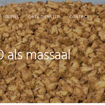
NIEUWS
ONZE DIENSTEN
CONTACT
NIEUWS
ADMINISTRATIE
VERZORGEN
EINDEJAARSNIEUWSBRIEF
ADMINISTRATIEVE
 als massaal
ORGANISATIE EN
INTERNE BEHEERSING
BEDRIJFSECONOMISCH
ADVIES
FISCALE AANGIFTEN
EN ADVIEZEN
FISCAAL-FINANCIËLE
PLANNING
RAPPORTEN