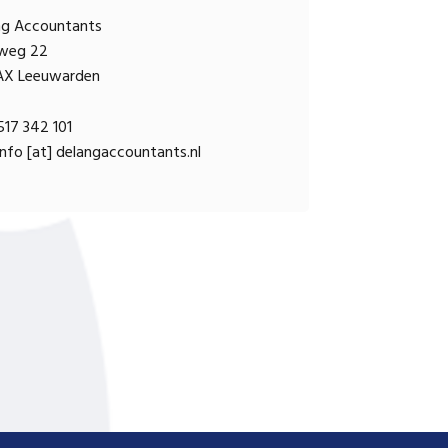
ng Accountants
sweg 22
AX Leeuwarden
17 342 101
nfo [at] delangaccountants.nl