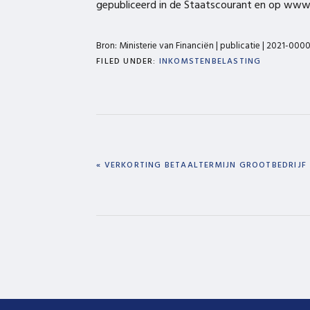
gepubliceerd in de Staatscourant en op www.b
Bron: Ministerie van Financiën | publicatie | 2021-00
FILED UNDER:
INKOMSTENBELASTING
PREVIOUS
« VERKORTING BETAALTERMIJN GROOTBEDRIJF
POST: