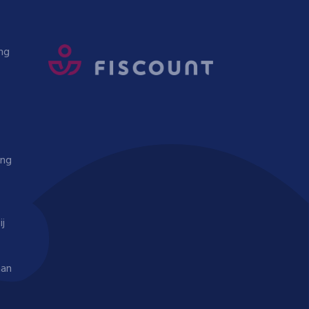
ng
ing
ij
aan