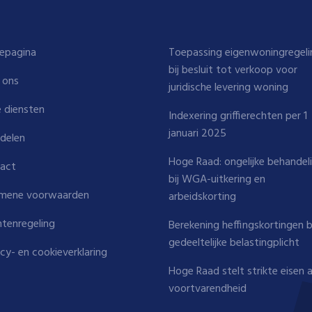
epagina
Toepassing eigenwoningregeli
bij besluit tot verkoop voor
 ons
juridische levering woning
 diensten
Indexering griffierechten per 1
januari 2025
delen
Hoge Raad: ongelijke behandel
act
bij WGA-uitkering en
mene voorwaarden
arbeidskorting
htenregeling
Berekening heffingskortingen b
gedeeltelijke belastingplicht
acy- en cookieverklaring
Hoge Raad stelt strikte eisen 
voortvarendheid