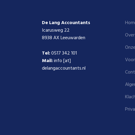
De Lang Accountants
Hom
Icarusweg 22
Over
8938 AX Leeuwarden
Onze
Tel:
0517 342 101
Voor
Mail:
info [at]
delangaccountants.nl
Cont
Alge
Klac
Priv