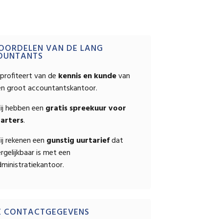
OPSTELLEN
mary
OORDELEN VAN DE LANG
OUNTANTS
ebar
profiteert van de
kennis en kunde
van
en groot accountantskantoor.
ij hebben een
gratis spreekuur voor
tarters
.
ij rekenen een
gunstig uurtarief
dat
rgelijkbaar is met een
ministratiekantoor.
E CONTACTGEGEVENS