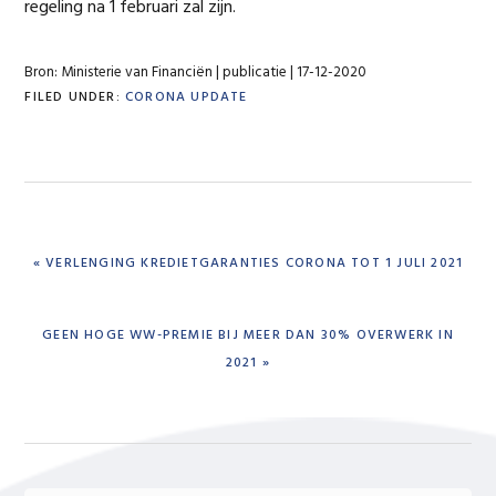
regeling na 1 februari zal zijn.
Bron: Ministerie van Financiën | publicatie | 17-12-2020
FILED UNDER:
CORONA UPDATE
PREVIOUS
« VERLENGING KREDIETGARANTIES CORONA TOT 1 JULI 2021
POST:
NEXT
GEEN HOGE WW-PREMIE BIJ MEER DAN 30% OVERWERK IN
POST:
2021 »