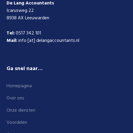
De Lang Accountants
Icarusweg 22
8938 AX Leeuwarden
Tel:
0517 342 101
Mail:
info [at] delangaccountants.nl
Ga snel naar…
Homepagina
Over ons
Onze diensten
Voordelen