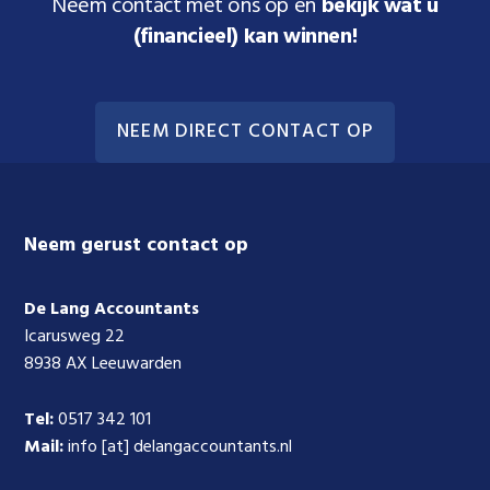
Neem contact met ons op en
bekijk wat u
(financieel) kan winnen!
NEEM DIRECT CONTACT OP
Footer
Neem gerust contact op
De Lang Accountants
Icarusweg 22
8938 AX Leeuwarden
Tel:
0517 342 101
Mail:
info [at] delangaccountants.nl