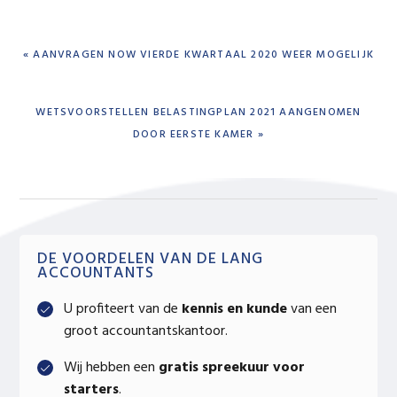
PREVIOUS
« AANVRAGEN NOW VIERDE KWARTAAL 2020 WEER MOGELIJK
POST:
NEXT
WETSVOORSTELLEN BELASTINGPLAN 2021 AANGENOMEN
POST:
DOOR EERSTE KAMER »
Primary
DE VOORDELEN VAN DE LANG
ACCOUNTANTS
Sidebar
U profiteert van de
kennis en kunde
van een
groot accountantskantoor.
Wij hebben een
gratis spreekuur voor
starters
.