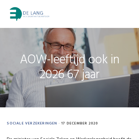
Skip
Skip
Skip
Skip
to
to
to
to
MENU
primary
main
primary
footer
navigation
content
sidebar
AOW-leeftijd ook in
2026 67 jaar
SOCIALE VERZEKERINGEN
·
17 DECEMBER 2020