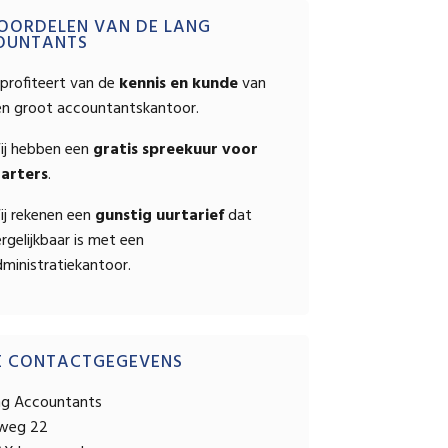
OPSTELLEN
mary
OORDELEN VAN DE LANG
OUNTANTS
ebar
profiteert van de
kennis en kunde
van
en groot accountantskantoor.
ij hebben een
gratis spreekuur voor
tarters
.
ij rekenen een
gunstig uurtarief
dat
rgelijkbaar is met een
ministratiekantoor.
E CONTACTGEGEVENS
ng Accountants
sweg 22