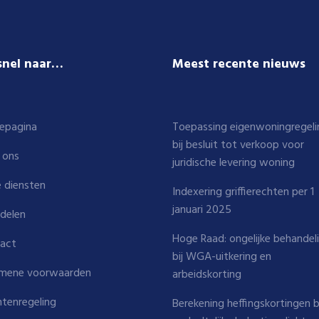
snel naar…
Meest recente nieuws
epagina
Toepassing eigenwoningregeli
bij besluit tot verkoop voor
 ons
juridische levering woning
 diensten
Indexering griffierechten per 1
januari 2025
delen
Hoge Raad: ongelijke behandel
act
bij WGA-uitkering en
mene voorwaarden
arbeidskorting
htenregeling
Berekening heffingskortingen b