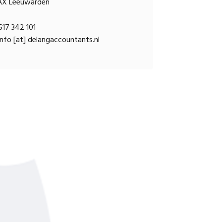
AX Leeuwarden
17 342 101
nfo [at] delangaccountants.nl