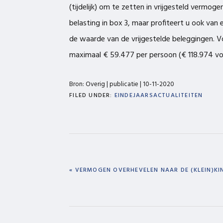
(tijdelijk) om te zetten in vrijgesteld vermoge
belasting in box 3, maar profiteert u ook van 
de waarde van de vrijgestelde beleggingen. Vo
maximaal € 59.477 per persoon (€ 118.974 voor
Bron: Overig | publicatie | 10-11-2020
FILED UNDER:
EINDEJAARSACTUALITEITEN
PREVIOUS
« VERMOGEN OVERHEVELEN NAAR DE (KLEIN)KI
POST: