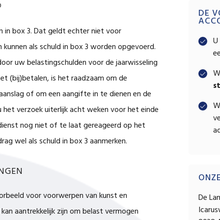
Pri
0
DE V
ACC
in box 3. Dat geldt echter niet voor
Sid
U 
en kunnen als schuld in box 3 worden opgevoerd.
e
door uw belastingschulden voor de jaarwisseling
W
et (bij)betalen, is het raadzaam om de
s
aanslag of om een aangifte in te dienen en de
W
 het verzoek uiterlijk acht weken voor het einde
ve
dienst nog niet of te laat gereageerd op het
ad
rag wel als schuld in box 3 aanmerken.
INGEN
ONZ
jvoorbeeld voor voorwerpen van kunst en
De La
Icaru
kan aantrekkelijk zijn om belast vermogen