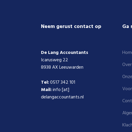
Footer
Neem gerust contact op
Ga 
De Lang Accountants
Hom
Icarusweg 22
Over
8938 AX Leeuwarden
Onze
Tel:
0517 342 101
Voor
Mail:
info [at]
delangaccountants.nl
Cont
Alge
Klac