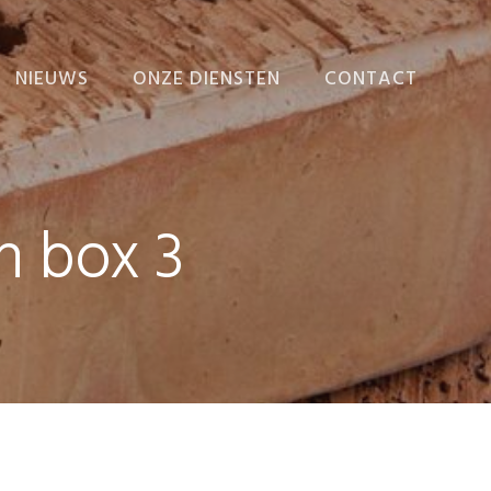
NIEUWS
ONZE DIENSTEN
CONTACT
NIEUWS
ADMINISTRATIE
VERZORGEN
EINDEJAARSNIEUWSBRIEF
ADMINISTRATIEVE
n box 3
ORGANISATIE EN
INTERNE BEHEERSING
BEDRIJFSECONOMISCH
ADVIES
FISCALE AANGIFTEN
EN ADVIEZEN
FISCAAL-FINANCIËLE
PLANNING
RAPPORTEN