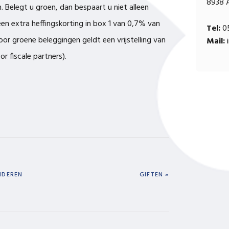
8938 
n. Belegt u groen, dan bespaart u niet alleen
een extra heffingskorting in box 1 van 0,7% van
Tel:
05
or groene beleggingen geldt een vrijstelling van
Mail:
i
 fiscale partners).
NEXT
NDEREN
GIFTEN »
POST: