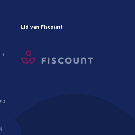
Lid van Fiscount
ng
ing
ij