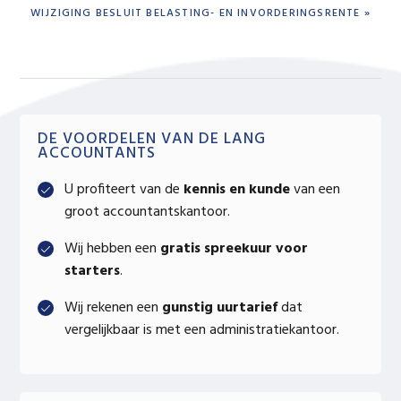
NEXT
WIJZIGING BESLUIT BELASTING- EN INVORDERINGSRENTE »
POST:
Primary
DE VOORDELEN VAN DE LANG
ACCOUNTANTS
Sidebar
U profiteert van de
kennis en kunde
van een
groot accountantskantoor.
Wij hebben een
gratis spreekuur voor
starters
.
Wij rekenen een
gunstig uurtarief
dat
vergelijkbaar is met een administratiekantoor.