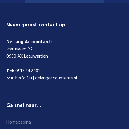
Footer
Neem gerust contact op
De Lang Accountants
Icarusweg 22
8938 AX Leeuwarden
Tel:
0517 342 101
Mail:
info [at] delangaccountants.nl
Ga snel naar…
Homepagina