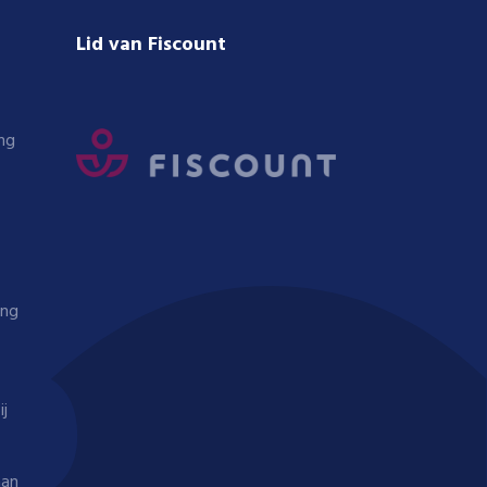
Lid van Fiscount
ng
ing
ij
aan