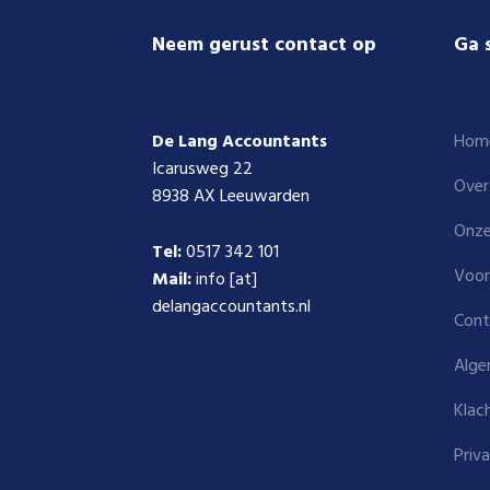
Footer
Neem gerust contact op
Ga 
De Lang Accountants
Hom
Icarusweg 22
Over
8938 AX Leeuwarden
Onze
Tel:
0517 342 101
Voor
Mail:
info [at]
delangaccountants.nl
Cont
Alge
Klac
Priv