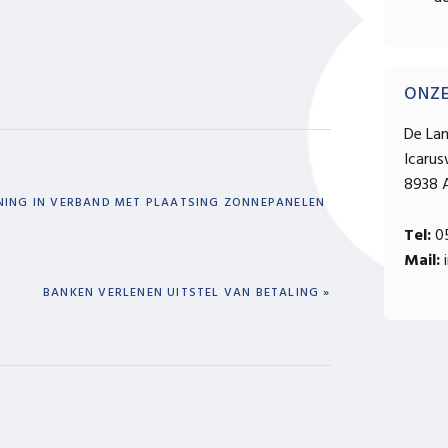
ONZ
De La
Icaru
8938 
NING IN VERBAND MET PLAATSING ZONNEPANELEN
Tel:
05
Mail:
i
NEXT
BANKEN VERLENEN UITSTEL VAN BETALING »
POST: