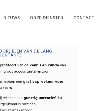
NIEUWS
ONZE DIENSTEN
CONTACT
NIEUWS
ADMINISTRATIE
VERZORGEN
EINDEJAARSNIEUWSBRIEF
mary
ADMINISTRATIEVE
OORDELEN VAN DE LANG
ORGANISATIE EN
OUNTANTS
INTERNE BEHEERSING
ebar
profiteert van de
kennis en kunde
van
BEDRIJFSECONOMISCH
en groot accountantskantoor.
ADVIES
FISCALE AANGIFTEN
ij hebben een
gratis spreekuur voor
EN ADVIEZEN
tarters
.
FISCAAL-FINANCIËLE
ij rekenen een
gunstig uurtarief
dat
PLANNING
rgelijkbaar is met een
RAPPORTEN
ministratiekantoor.