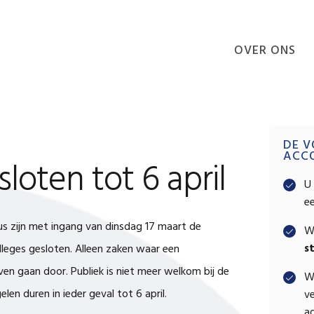
OVER ONS
VOORDELEN
Pri
DE V
ACC
loten tot 6 april
Sid
U 
e
us zijn met ingang van dinsdag 17 maart de
W
s
leges gesloten. Alleen zaken waar een
jven gaan door. Publiek is niet meer welkom bij de
W
en duren in ieder geval tot 6 april.
ve
ad