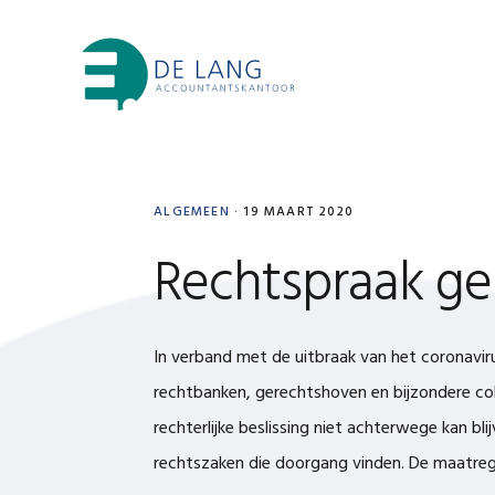
Skip
Skip
Skip
Skip
to
to
to
to
primary
main
primary
footer
navigation
content
sidebar
ALGEMEEN
·
19 MAART 2020
Rechtspraak ges
In verband met de uitbraak van het coronavir
rechtbanken, gerechtshoven en bijzondere col
rechterlijke beslissing niet achterwege kan bli
rechtszaken die doorgang vinden. De maatregel