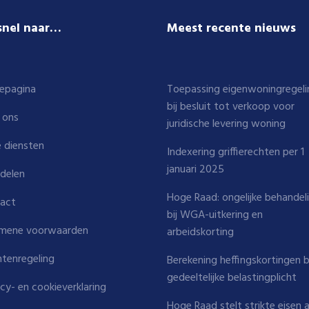
snel naar…
Meest recente nieuws
epagina
Toepassing eigenwoningregeli
bij besluit tot verkoop voor
 ons
juridische levering woning
 diensten
Indexering griffierechten per 1
januari 2025
delen
Hoge Raad: ongelijke behandel
act
bij WGA-uitkering en
mene voorwaarden
arbeidskorting
htenregeling
Berekening heffingskortingen b
gedeeltelijke belastingplicht
acy- en cookieverklaring
Hoge Raad stelt strikte eisen 