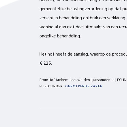
bedroeg de forensenbelasting € 1.620. Naar 
gemeentelijke belastingverordening op dat punt
verschil in behandeling ontbrak een verklarin
woning al dan niet deel uitmaakt van een recr
ongelijke behandeling.
Het hof heeft de aanslag, waarop de procedu
€ 225.
Bron: Hof Arnhem-Leeuwarden | jurisprudentie | ECL
FILED UNDER:
ONROERENDE ZAKEN