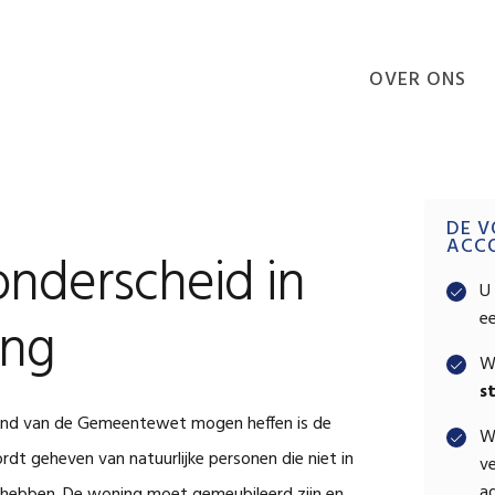
OVER ONS
VOORDELEN
Pri
DE V
ACC
nderscheid in
Sid
U 
e
ing
W
s
ond van de Gemeentewet mogen heffen is de
W
rdt geheven van natuurlijke personen die niet in
ve
ad