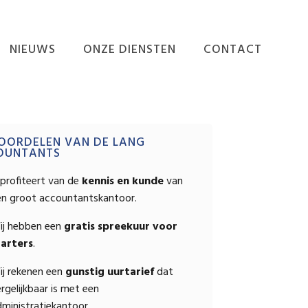
NIEUWS
ONZE DIENSTEN
CONTACT
NIEUWS
ADMINISTRATIE
VERZORGEN
EINDEJAARSNIEUWSBRIEF
mary
ADMINISTRATIEVE
OORDELEN VAN DE LANG
ORGANISATIE EN
OUNTANTS
INTERNE BEHEERSING
ebar
profiteert van de
kennis en kunde
van
BEDRIJFSECONOMISCH
en groot accountantskantoor.
ADVIES
FISCALE AANGIFTEN
ij hebben een
gratis spreekuur voor
EN ADVIEZEN
tarters
.
FISCAAL-FINANCIËLE
ij rekenen een
gunstig uurtarief
dat
PLANNING
rgelijkbaar is met een
RAPPORTEN
ministratiekantoor.