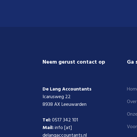
Footer
Neem gerust contact op
Ga 
De Lang Accountants
Hom
Icarusweg 22
Over
8938 AX Leeuwarden
Onze
Tel:
0517 342 101
Voor
Mail:
info [at]
delangaccountants.nl