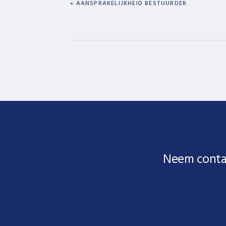
PREVIOUS
« AANSPRAKELIJKHEID BESTUURDER
POST:
Neem conta