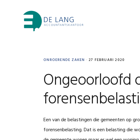
Skip
Skip
Skip
Skip
to
to
to
to
primary
main
primary
footer
navigation
content
sidebar
ONROERENDE ZAKEN
·
27 FEBRUARI 2020
Ongeoorloofd o
forensenbelast
Een van de belastingen die gemeenten op gr
forensenbelasting. Dat is een belasting die wo