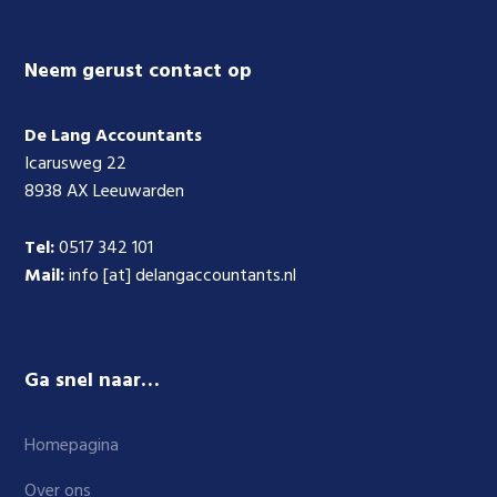
Footer
Neem gerust contact op
De Lang Accountants
Icarusweg 22
8938 AX Leeuwarden
Tel:
0517 342 101
Mail:
info [at] delangaccountants.nl
Ga snel naar…
Homepagina
Over ons