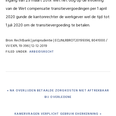
ingang van 25 maart 2019. Met het oog op de invoering
van de Wet compensatie transitievergoedingen per 1 april
2020 gunde de kantonrechter de werkgever wel de tijd tot
1 juli 2020 om de transitievergoeding te betalen.
Bron: Rechtbank | jurisprudentie | ECLINLRBROT20199396, 8041000 /
VV EXPL 19-396 | 12-12-2019
FILED UNDER:
ARBEIDSRECHT
PREVIOUS
« NA OVERLIJDEN BETAALDE ZORGKOSTEN NIET AFTREKBAAR
POST:
BIJ OVERLEDENE
NEXT
KAMERVRAGEN VERPLICHT GEBRUIK EHERKENNING »