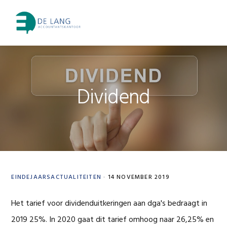
Skip
Skip
Skip
Skip
to
to
to
to
MENU
primary
main
primary
footer
navigation
content
sidebar
Dividend
EINDEJAARSACTUALITEITEN
·
14 NOVEMBER 2019
Het tarief voor dividenduitkeringen aan dga's bedraagt in
2019 25%. In 2020 gaat dit tarief omhoog naar 26,25% en