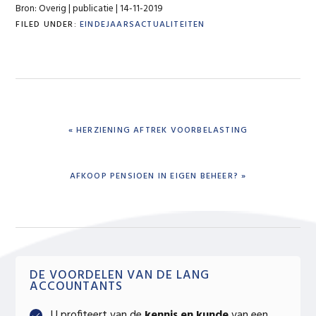
Bron: Overig | publicatie | 14-11-2019
FILED UNDER:
EINDEJAARSACTUALITEITEN
PREVIOUS
« HERZIENING AFTREK VOORBELASTING
POST:
NEXT
AFKOOP PENSIOEN IN EIGEN BEHEER? »
POST:
Primary
DE VOORDELEN VAN DE LANG
ACCOUNTANTS
Sidebar
U profiteert van de
kennis en kunde
van een