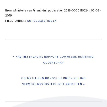
Bron: Ministerie van Financiën | publicatie | 2019-0000116624 | 05-09-
2019
FILED UNDER:
AUTOBELASTINGEN
PREVIOUS
« KABINETSREACTIE RAPPORT COMMISSIE HERIJKING
POST:
OUDERSCHAP
NEXT
OPENSTELLING BORGSTELLINGSREGELING
POST:
VERMOGENSVERSTERKENDE KREDIETEN »