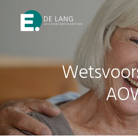
Skip
Skip
Skip
Skip
to
to
to
to
primary
main
primary
footer
navigation
content
sidebar
Wetsvoors
AOW