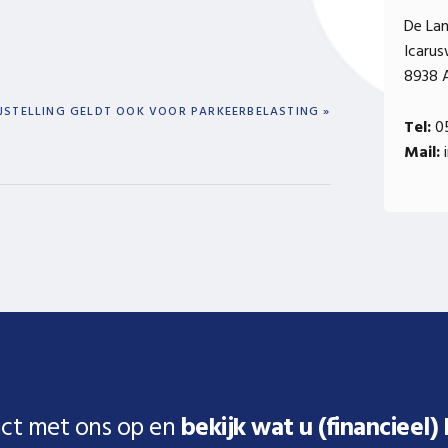
De La
Icaru
8938 
IJSTELLING GELDT OOK VOOR PARKEERBELASTING »
Tel:
05
Mail:
i
ct met ons op en
bekijk wat u (financieel)