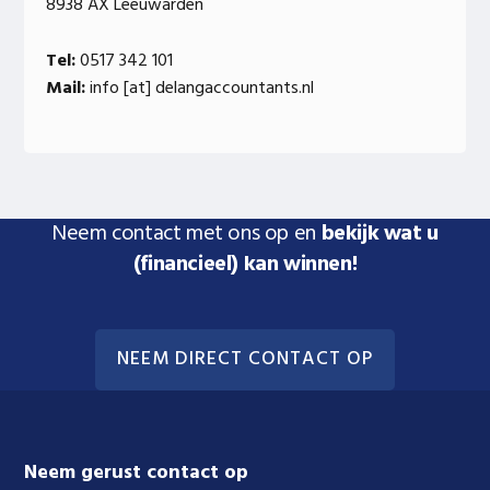
8938 AX Leeuwarden
Tel:
0517 342 101
Mail:
info [at] delangaccountants.nl
Neem contact met ons op en
bekijk wat u
(financieel) kan winnen!
NEEM DIRECT CONTACT OP
Footer
Neem gerust contact op