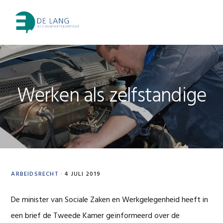
Skip
Skip
Skip
Skip
to
to
to
to
MENU
primary
main
primary
footer
navigation
content
sidebar
Werken als zelfstandige
ARBEIDSRECHT
·
4 JULI 2019
De minister van Sociale Zaken en Werkgelegenheid heeft in
een brief de Tweede Kamer geïnformeerd over de