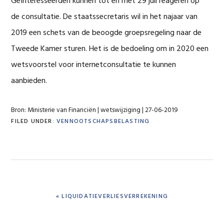
Geïnteresseerden kunnen tot en met 29 juli reageren op
de consultatie. De staatssecretaris wil in het najaar van
2019 een schets van de beoogde groepsregeling naar de
Tweede Kamer sturen. Het is de bedoeling om in 2020 een
wetsvoorstel voor internetconsultatie te kunnen
aanbieden.
Bron: Ministerie van Financiën | wetswijziging | 27-06-2019
FILED UNDER:
VENNOOTSCHAPSBELASTING
PREVIOUS
« LIQUIDATIEVERLIESVERREKENING
POST: