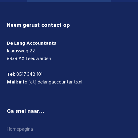
Footer
Neem gerust contact op
De Lang Accountants
Icarusweg 22
8938 AX Leeuwarden
Tel:
0517 342 101
Mail:
info [at] delangaccountants.nl
Ga snel naar…
Homepagina