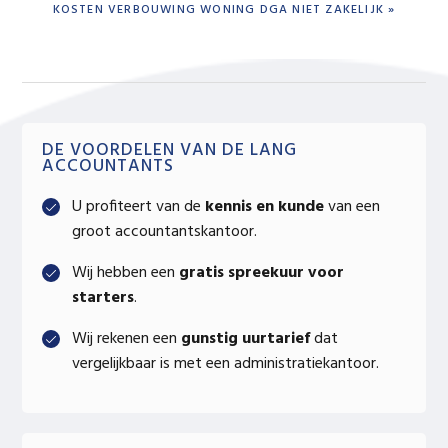
NEXT
KOSTEN VERBOUWING WONING DGA NIET ZAKELIJK »
POST:
Primary
DE VOORDELEN VAN DE LANG
ACCOUNTANTS
Sidebar
U profiteert van de
kennis en kunde
van een
groot accountantskantoor.
Wij hebben een
gratis spreekuur voor
starters
.
Wij rekenen een
gunstig uurtarief
dat
vergelijkbaar is met een administratiekantoor.