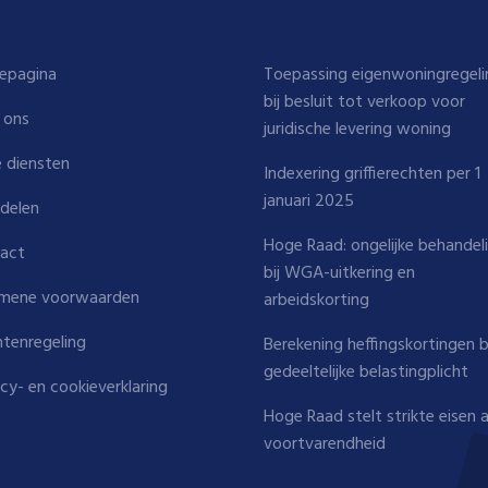
epagina
Toepassing eigenwoningregeli
bij besluit tot verkoop voor
 ons
juridische levering woning
 diensten
Indexering griffierechten per 1
januari 2025
delen
Hoge Raad: ongelijke behandel
act
bij WGA-uitkering en
mene voorwaarden
arbeidskorting
htenregeling
Berekening heffingskortingen b
gedeeltelijke belastingplicht
acy- en cookieverklaring
Hoge Raad stelt strikte eisen 
voortvarendheid