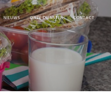
NIEUWS
ONZE DIENSTEN
CONTACT
NIEUWS
ADMINISTRATIE
VERZORGEN
EINDEJAARSNIEUWSBRIEF
ADMINISTRATIEVE
n
ORGANISATIE EN
INTERNE BEHEERSING
BEDRIJFSECONOMISCH
ADVIES
FISCALE AANGIFTEN
EN ADVIEZEN
FISCAAL-FINANCIËLE
PLANNING
RAPPORTEN