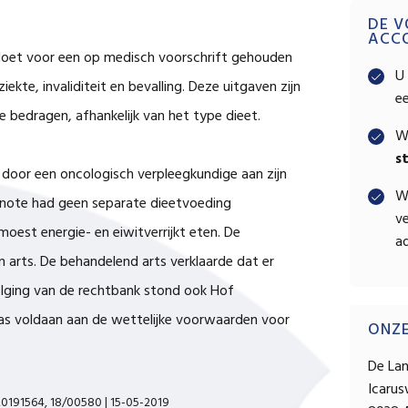
Pri
DE V
ACC
 doet voor een op medisch voorschrift gehouden
Sid
U 
ekte, invaliditeit en bevalling. Deze uitgaven zijn
e
e bedragen, afhankelijk van het type dieet.
W
s
door een oncologisch verpleegkundige aan zijn
W
note had geen separate dieetvoeding
ve
oest energie- en eiwitverrijkt eten. De
ad
 arts. De behandelend arts verklaarde dat er
olging van de rechtbank stond ook Hof
as voldaan aan de wettelijke voorwaarden voor
ONZ
De La
Icaru
20191564, 18/00580 | 15-05-2019