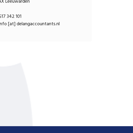
AX Leeuwarden
17 342 101
nfo [at] delangaccountants.nl