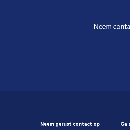
Neem conta
Footer
Neem gerust contact op
Ga 