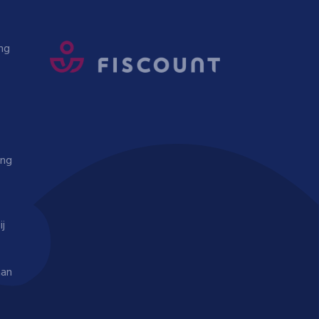
ng
ing
ij
aan