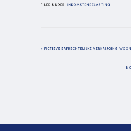
FILED UNDER:
INKOMSTENBELASTING
PREVIOUS
« FICTIEVE ERFRECHTELIJKE VERKRIJGING WOO
POST:
NE
NO
PO