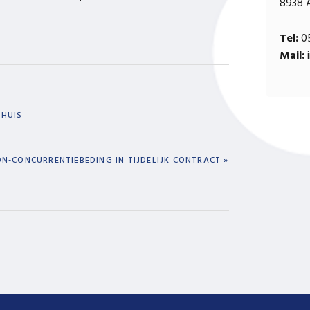
8938 
Tel:
05
Mail:
i
NHUIS
XT
N-CONCURRENTIEBEDING IN TIJDELIJK CONTRACT »
ST: