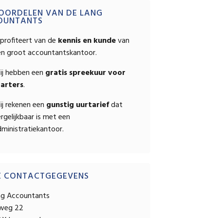
OPSTELLEN
mary
OORDELEN VAN DE LANG
OUNTANTS
ebar
profiteert van de
kennis en kunde
van
en groot accountantskantoor.
ij hebben een
gratis spreekuur voor
tarters
.
ij rekenen een
gunstig uurtarief
dat
rgelijkbaar is met een
ministratiekantoor.
E CONTACTGEGEVENS
ng Accountants
sweg 22