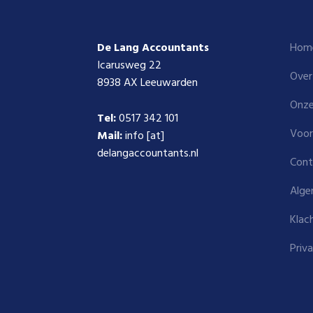
De Lang Accountants
Hom
Icarusweg 22
Over
8938 AX Leeuwarden
Onze
Tel:
0517 342 101
Voor
Mail:
info [at]
delangaccountants.nl
Cont
Alge
Klac
Priv