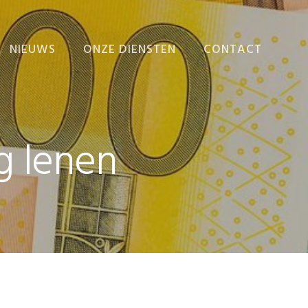
NIEUWS
ONZE DIENSTEN
CONTACT
NIEUWS
ADMINISTRATIE
VERZORGEN
EINDEJAARSNIEUWSBRIEF
ADMINISTRATIEVE
g lenen
ORGANISATIE EN
INTERNE BEHEERSING
BEDRIJFSECONOMISCH
ADVIES
FISCALE AANGIFTEN
EN ADVIEZEN
FISCAAL-FINANCIËLE
PLANNING
RAPPORTEN