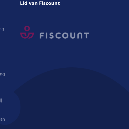
Lid van Fiscount
ng
ing
ij
aan