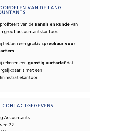
OPSTELLEN
mary
OORDELEN VAN DE LANG
OUNTANTS
ebar
profiteert van de
kennis en kunde
van
en groot accountantskantoor.
ij hebben een
gratis spreekuur voor
tarters
.
ij rekenen een
gunstig uurtarief
dat
rgelijkbaar is met een
ministratiekantoor.
E CONTACTGEGEVENS
ng Accountants
sweg 22