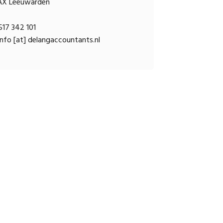
AX Leeuwarden
17 342 101
nfo [at] delangaccountants.nl