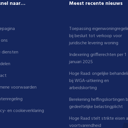
snel naar…
Meest recente nieuws
epagina
Toepassing eigenwoningregeli
bij besluit tot verkoop voor
 ons
juridische levering woning
 diensten
Indexering griffierechten per 1
januari 2025
delen
Hoge Raad: ongelijke behandel
act
bij WGA-uitkering en
mene voorwaarden
arbeidskorting
htenregeling
Berekening heffingskortingen b
gedeeltelijke belastingplicht
acy- en cookieverklaring
Hoge Raad stelt strikte eisen 
voortvarendheid