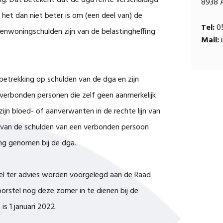
ing. Dat betekent dat de dga rente verschuldigd
8938 
 het dan niet beter is om (een deel van) de
Tel:
05
igenwoningschulden zijn van de belastingheffing
Mail:
i
betrekking op schulden van de dga en zijn
verbonden personen die zelf geen aanmerkelijk
jn bloed- of aanverwanten in de rechte lijn van
l van de schulden van een verbonden persoon
ing genomen bij de dga.
tel ter advies worden voorgelegd aan de Raad
orstel nog deze zomer in te dienen bij de
s 1 januari 2022.