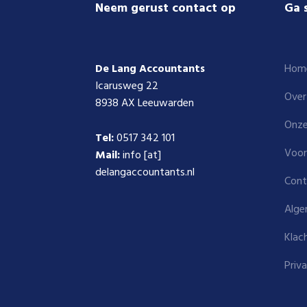
Footer
Neem gerust contact op
Ga 
De Lang Accountants
Hom
Icarusweg 22
Over
8938 AX Leeuwarden
Onze
Tel:
0517 342 101
Voor
Mail:
info [at]
delangaccountants.nl
Cont
Alge
Klac
Priv