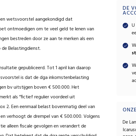
Pri
DE V
ACC
s een wetsvoorstel aangekondigd dat
Sid
U 
oet ontmoedigen om te veel geld te lenen van
e
gen bestreden door ze aan te merken als een
W
 de Belastingdienst.
s
W
ultatie gepubliceerd. Tot 1 april kan daarop
ve
svoorstel is dat de dga inkomstenbelasting
ad
igen bv uitstijgen boven € 500.000. Het
kt als “fictief regulier voordeel uit
 box 2. Een eenmaal belast bovenmatig deel van
ONZ
ee en verhoogt de drempel van € 500.000. Volgens
De La
tie alleen fiscale gevolgen en verandert de
Icaru