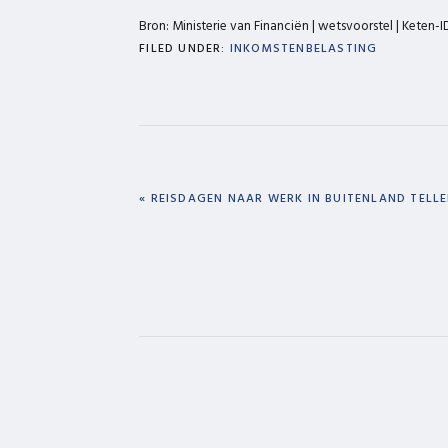
Bron: Ministerie van Financiën | wetsvoorstel | Keten-
FILED UNDER:
INKOMSTENBELASTING
PREVIOUS
« REISDAGEN NAAR WERK IN BUITENLAND TELL
POST: