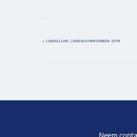
PREVIOUS
« LANDELIJKE LANDBOUWNORMEN 2018
POST:
Neem conta