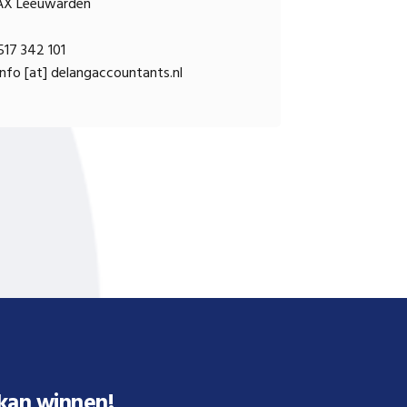
AX Leeuwarden
17 342 101
nfo [at] delangaccountants.nl
 kan winnen!