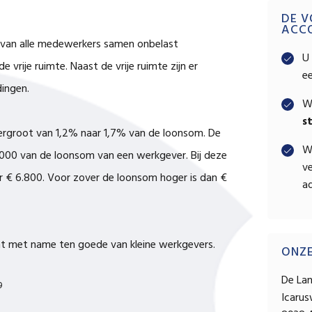
Pri
DE V
ACC
van alle medewerkers samen onbelast
Sid
U 
 vrije ruimte. Naast de vrije ruimte zijn er
e
ingen.
W
s
ergroot van 1,2% naar 1,7% van de loonsom. De
W
.000 van de loonsom van een werkgever. Bij deze
ve
r € 6.800. Voor zover de loonsom hoger is dan €
ad
mt met name ten goede van kleine werkgevers.
ONZ
De La
9
Icaru