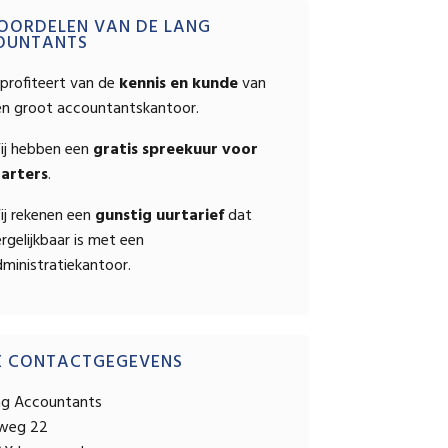
OPSTELLEN
mary
OORDELEN VAN DE LANG
OUNTANTS
ebar
profiteert van de
kennis en kunde
van
en groot accountantskantoor.
ij hebben een
gratis spreekuur voor
tarters
.
ij rekenen een
gunstig uurtarief
dat
rgelijkbaar is met een
ministratiekantoor.
E CONTACTGEGEVENS
ng Accountants
sweg 22