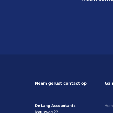
Footer
Neem gerust contact op
Ga 
De Lang Accountants
Hom
Icarusweg 22