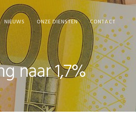
NIEUWS
ONZE DIENSTEN
CONTACT
NIEUWS
ADMINISTRATIE
VERZORGEN
EINDEJAARSNIEUWSBRIEF
ADMINISTRATIEVE
ng naar 1,7%
ORGANISATIE EN
INTERNE BEHEERSING
BEDRIJFSECONOMISCH
ADVIES
FISCALE AANGIFTEN
EN ADVIEZEN
FISCAAL-FINANCIËLE
PLANNING
RAPPORTEN