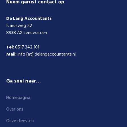
Footer
Neem gerust contact op
De Lang Accountants
Icarusweg 22
8938 AX Leeuwarden
Tel:
0517 342 101
Mail:
info [at] delangaccountants.nl
Ga snel naar…
Homepagina
Over ons
Onze diensten