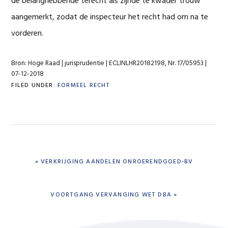
de belanghebbende terecht als zijnde te kwader trouw
aangemerkt, zodat de inspecteur het recht had om na te
vorderen.
Bron: Hoge Raad | jurisprudentie | ECLINLHR20182198, Nr. 17/05953 |
07-12-2018
FILED UNDER:
FORMEEL RECHT
PREVIOUS
« VERKRIJGING AANDELEN ONROERENDGOED-BV
POST:
NEXT
VOORTGANG VERVANGING WET DBA »
POST: