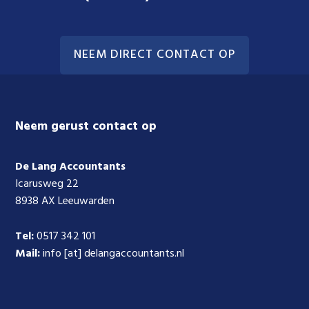
NEEM DIRECT CONTACT OP
Footer
Neem gerust contact op
De Lang Accountants
Icarusweg 22
8938 AX Leeuwarden
Tel:
0517 342 101
Mail:
info [at] delangaccountants.nl