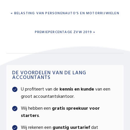
PREVIOUS
« BELASTING VAN PERSONENAUTO’S EN MOTORRIJWIELEN
POST:
NEXT
PREMIEPERCENTAGE ZVW 2019 »
POST:
Primary
DE VOORDELEN VAN DE LANG
ACCOUNTANTS
Sidebar
U profiteert van de
kennis en kunde
van een
groot accountantskantoor.
Wij hebben een
gratis spreekuur voor
starters
.
Wij rekenen een
gunstig uurtarief
dat